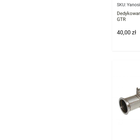
SKU:
Yanos
Dedykowan
GTR
40,00 zł
Cena