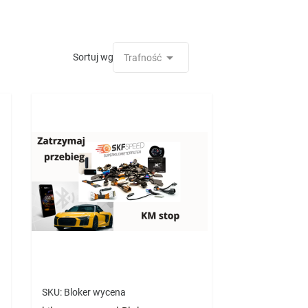

Sortuj wg:
Trafność
SKU:
Bloker wycena