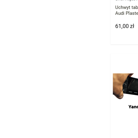
Uchwyt tab
Audi Plas
61,00 zł
Cena