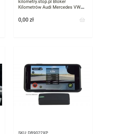
kilometry.stop.pl Bloker
Kilometrów Audi Mercedes VW
Skoda BMW każde zatrzymaj
licznik przebieg
0,00 zł
Cena
SKU:
DB9022XP