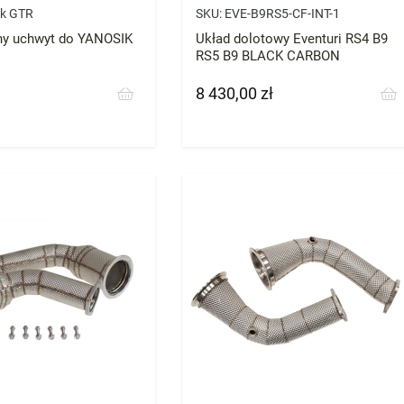
ik GTR
SKU:
EVE-B9RS5-CF-INT-1
y uchwyt do YANOSIK
Układ dolotowy Eventuri RS4 B9
RS5 B9 BLACK CARBON
8 430,00 zł
Cena