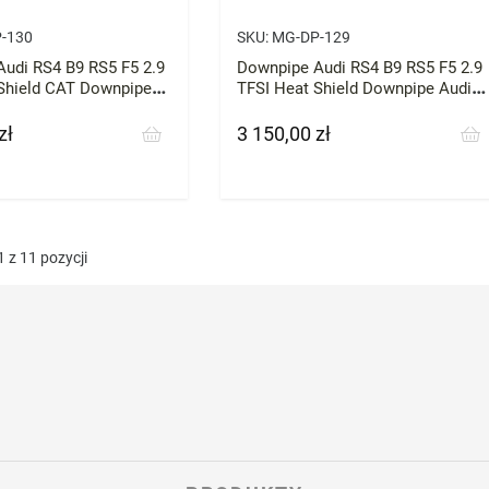
-130
SKU:
MG-DP-129
udi RS4 B9 RS5 F5 2.9
Downpipe Audi RS4 B9 RS5 F5 2.9
Shield CAT Downpipe
TFSI Heat Shield Downpipe Audi
9 RS5 F5 2.9 TFSI Heat
RS4 B9 RS5 F5 2.9 TFSI Heat
 200
Shield DECAT
zł
3 150,00 zł
Cena
 z 11 pozycji