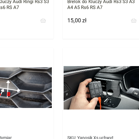
Kluczy Audi Ringi Rs3 S3
Brelok do Kluczy Audi Rs3 S3 A3
Rs6 RS A7
A4 A5 Rs6 RS A7
15,00 zł
Cena
Wymiar
SKU:
Yanosik Xs uchwyt