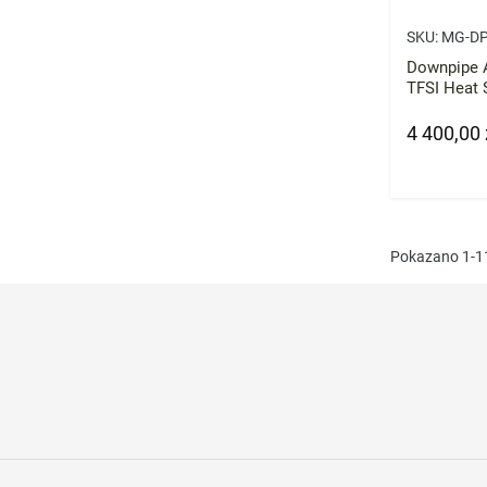
SKU:
MG-DP
Downpipe A
TFSI Heat 
Audi RS4 B
Shield CAT
4 400,00 
Cena
Pokazano 1-11