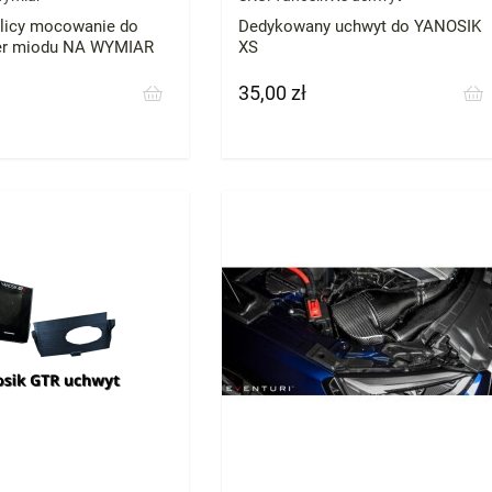
licy mocowanie do
Dedykowany uchwyt do YANOSIK
ter miodu NA WYMIAR
XS
35,00 zł
Cena