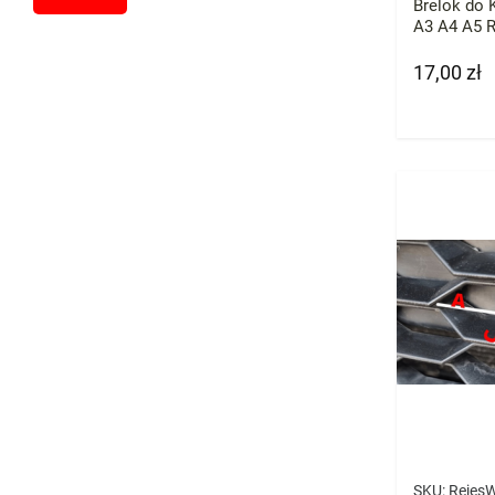
Brelok do 
A3 A4 A5 
17,00 zł
Cena
SKU:
Rejes