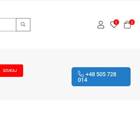
0
0
+48 505 728
014