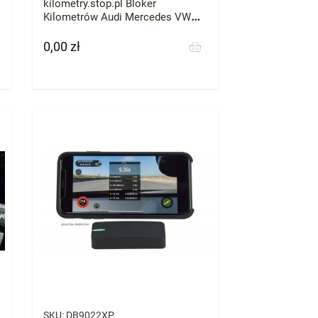
kilometry.stop.pl Bloker
Kilometrów Audi Mercedes VW
Skoda BMW każde zatrzymaj
licznik przebieg
0,00 zł
Cena
SKU:
DB9022XP