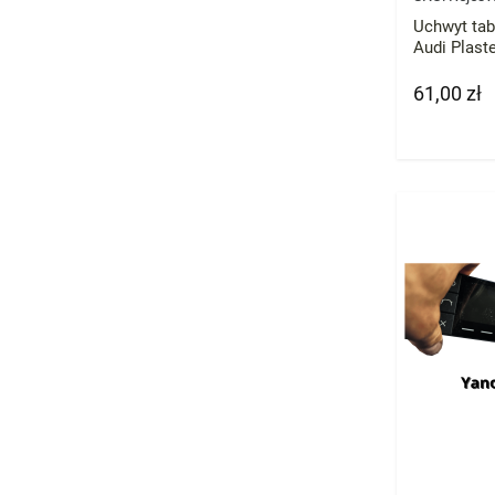
Uchwyt tab
Audi Plas
61,00 zł
Cena