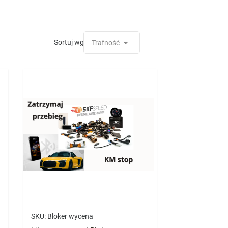

Sortuj wg:
Trafność
SKU:
Bloker wycena