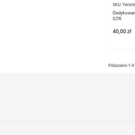
SKU:
Yanos
Dedykowan
GTR
40,00 zł
Cena
Pokazano 1-9 z