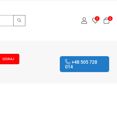
0
0
+48 505 728
014