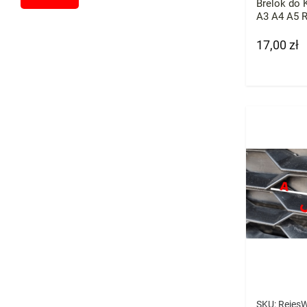
Brelok do 
A3 A4 A5 
17,00 zł
Cena
SKU:
Rejes