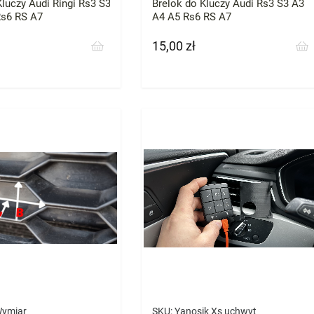
Kluczy Audi Ringi Rs3 S3
Brelok do Kluczy Audi Rs3 S3 A3
Rs6 RS A7
A4 A5 Rs6 RS A7
15,00 zł
Cena
Wymiar
SKU:
Yanosik Xs uchwyt