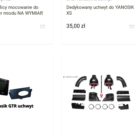
licy mocowanie do
Dedykowany uchwyt do YANOSIK
ter miodu NA WYMIAR
XS
35,00 zł
Cena