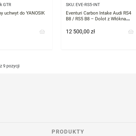
ik GTR
SKU:
EVE-RS5-INT
y uchwyt do YANOSIK
Eventuri Carbon Intake Audi RS4
B8 / RS5 B8 – Dolot z Włókna
Węglowego
12 500,00 zł
Cena
 9 pozycji
PRODUKTY