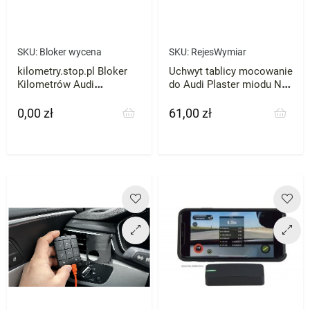
SKU:
Bloker wycena
SKU:
RejesWymiar
kilometry.stop.pl Bloker
Uchwyt tablicy mocowanie
Kilometrów Audi
do Audi Plaster miodu NA
Mercedes VW Skoda BMW
WYMIAR
każde zatrzymaj licznik
0,00 zł
61,00 zł
Cena
Cena
przebieg