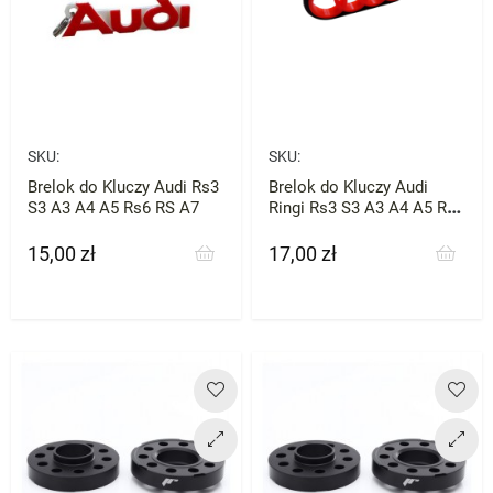
SKU:
SKU:
Brelok do Kluczy Audi Rs3
Brelok do Kluczy Audi
S3 A3 A4 A5 Rs6 RS A7
Ringi Rs3 S3 A3 A4 A5 Rs6
RS A7
15,00 zł
17,00 zł
Cena
Cena