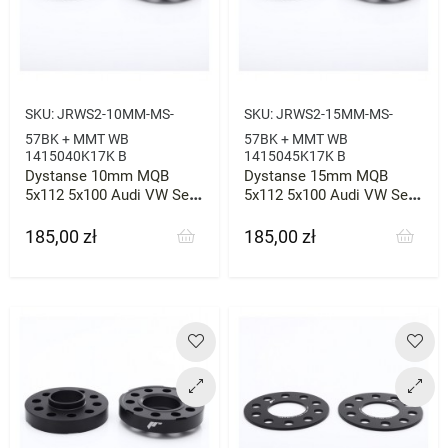
SKU:
JRWS2-10MM-MS-
SKU:
JRWS2-15MM-MS-
57BK + MMT WB
57BK + MMT WB
1415040K17K B
1415045K17K B
Dystanse 10mm MQB
Dystanse 15mm MQB
5x112 5x100 Audi VW Seat
5x112 5x100 Audi VW Seat
57.1
57.1
185,00 zł
185,00 zł
Cena
Cena