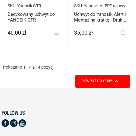
SKU:
Yanosik GTR
SKU:
Yanosik ALERT uchwyt
Dedykowany uchwyt do
Uchwyt do Yanosik Alert |
YANOSIK GTR
Montaż na kratkę | Druk
3D ABS
40,00 zł
35,00 zł
Cena
Cena
Pokazano 1-14 z 14 pozycji

POWRÓT DO GÓRY
FOLLOW US