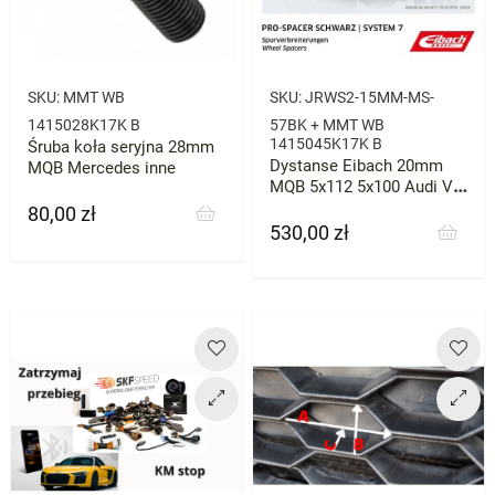
SKU:
MMT WB
SKU:
JRWS2-15MM-MS-
1415028K17K B
57BK + MMT WB
1415045K17K B
Śruba koła seryjna 28mm
Dystanse Eibach 20mm
MQB Mercedes inne
MQB 5x112 5x100 Audi VW
Seat 57.1
80,00 zł
Cena
530,00 zł
Cena