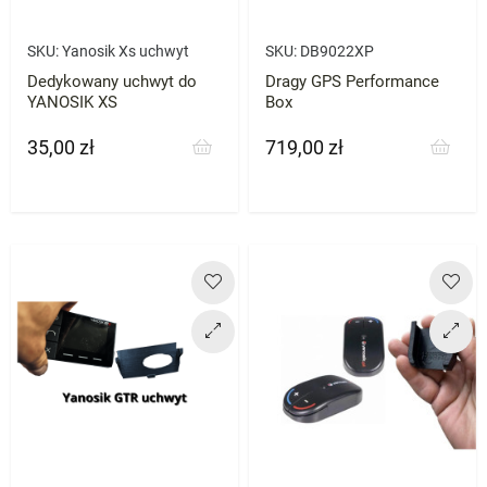
SKU:
Yanosik Xs uchwyt
SKU:
DB9022XP
Dedykowany uchwyt do
Dragy GPS Performance
YANOSIK XS
Box
35,00 zł
719,00 zł
Cena
Cena