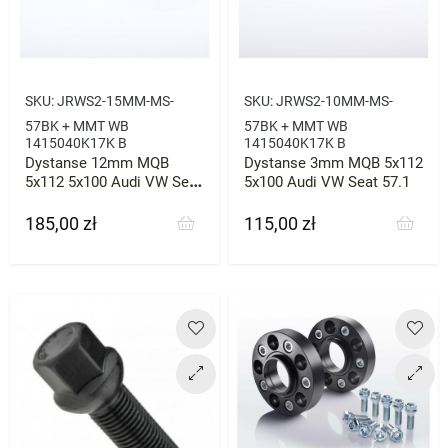
SKU:
JRWS2-15MM-MS-
SKU:
JRWS2-10MM-MS-
57BK + MMT WB
57BK + MMT WB
1415040K17K B
1415040K17K B
Dystanse 12mm MQB
Dystanse 3mm MQB 5x112
5x112 5x100 Audi VW Seat
5x100 Audi VW Seat 57.1
57.1
185,00 zł
115,00 zł
Cena
Cena