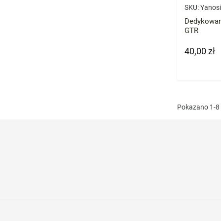
SKU:
Yanos
Dedykowan
GTR
40,00 zł
Cena
Pokazano 1-8 z