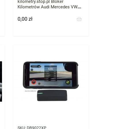
kilometry.stop.pl Bloker
Kilometrów Audi Mercedes VW
Skoda BMW każde zatrzymaj
licznik przebieg
0,00 zł
Cena
SKU:
DB9022XP