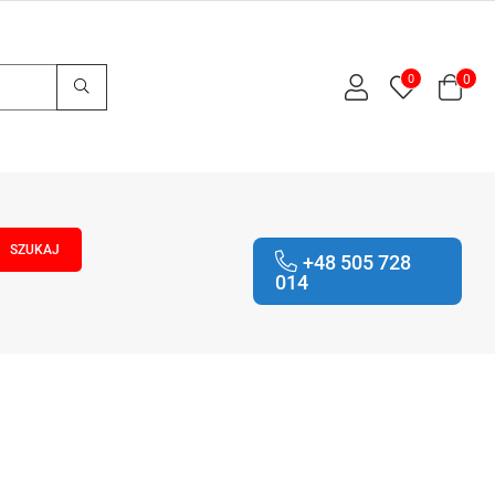
0
0
+48 505 728
014