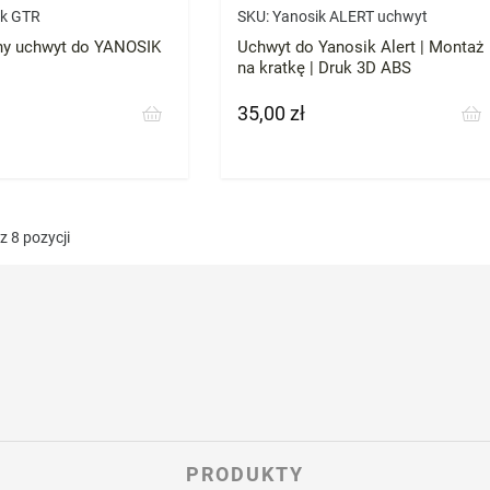
ik GTR
SKU:
Yanosik ALERT uchwyt
y uchwyt do YANOSIK
Uchwyt do Yanosik Alert | Montaż
na kratkę | Druk 3D ABS
35,00 zł
Cena
 8 pozycji
PRODUKTY