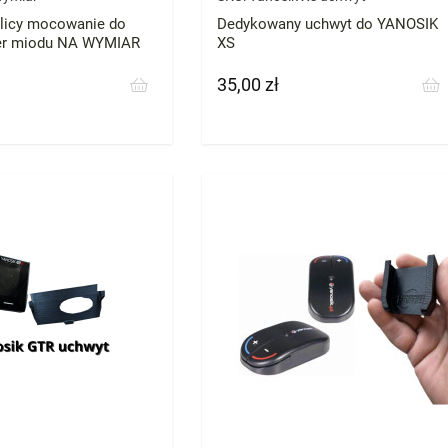
licy mocowanie do
Dedykowany uchwyt do YANOSIK
ter miodu NA WYMIAR
XS
35,00 zł
Cena