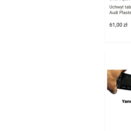
Uchwyt tab
Audi Plas
61,00 zł
Cena