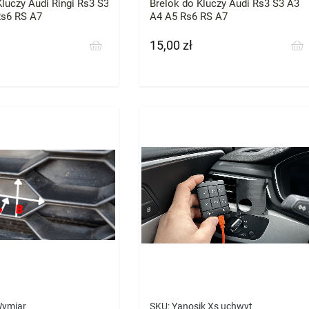
Kluczy Audi Ringi Rs3 S3
Brelok do Kluczy Audi Rs3 S3 A3
Rs6 RS A7
A4 A5 Rs6 RS A7
15,00 zł
Cena
Wymiar
SKU:
Yanosik Xs uchwyt