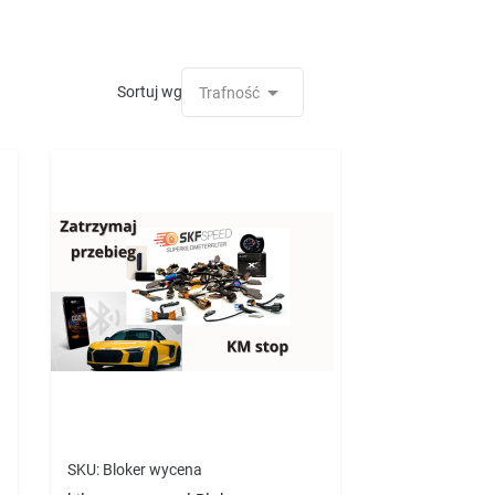

Sortuj wg:
Trafność
SKU:
Bloker wycena