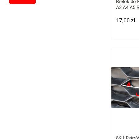
Brelok do 
A3 A4 A5 
17,00 zł
Cena
SKU:
Rejes