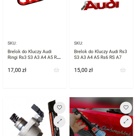
SKU:
SKU:
Brelok do Kluczy Audi
Brelok do Kluczy Audi Rs3
Ringi Rs3 S3 A3 A4 A5 Rs6
S3 A3 A4 A5 Rs6 RS A7
RS A7
17,00 zł
15,00 zł
Cena
Cena