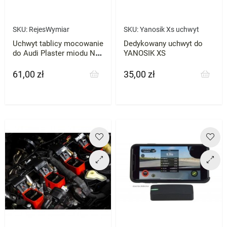
SKU:
RejesWymiar
SKU:
Yanosik Xs uchwyt
Uchwyt tablicy mocowanie
Dedykowany uchwyt do
do Audi Plaster miodu NA
YANOSIK XS
WYMIAR
61,00 zł
35,00 zł
Cena
Cena