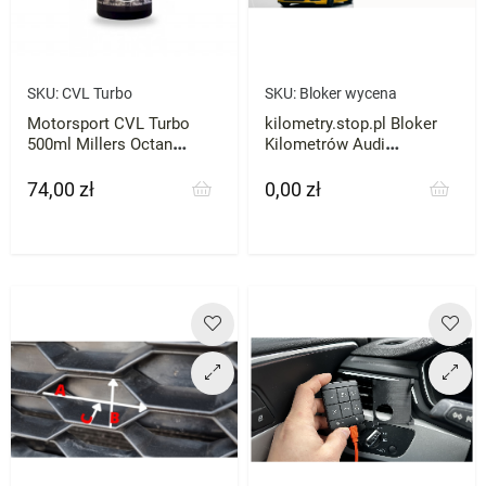
SKU:
CVL Turbo
SKU:
Bloker wycena
Motorsport CVL Turbo
kilometry.stop.pl Bloker
500ml Millers Octan
Kilometrów Audi
Booster
Mercedes VW Skoda BMW
każde zatrzymaj licznik
74,00 zł
0,00 zł
Cena
Cena
przebieg