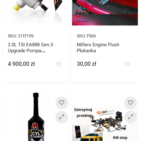
SKU:
21tf199
SKU:
Flish
2.0L TSI EA888 Gen.3
Millers Engine Flush
Upgrade Pompa
Płukanka
wysokiego ciśnienia HPFP
BAR-TEK
4 900,00 zł
30,00 zł
Cena
Cena