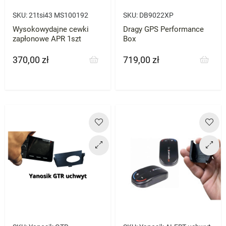
SKU:
21tsi43 MS100192
SKU:
DB9022XP
Wysokowydajne cewki
Dragy GPS Performance
zapłonowe APR 1szt
Box
370,00 zł
719,00 zł
Cena
Cena