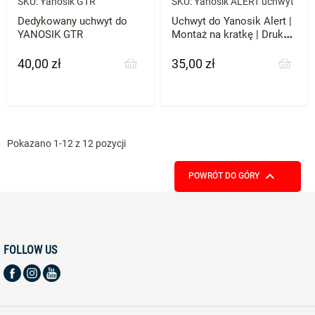
SKU:
Yanosik GTR
SKU:
Yanosik ALERT uchwyt
Dedykowany uchwyt do
Uchwyt do Yanosik Alert |
YANOSIK GTR
Montaż na kratkę | Druk
3D ABS
40,00 zł
35,00 zł
Cena
Cena
Pokazano 1-12 z 12 pozycji

POWRÓT DO GÓRY
FOLLOW US