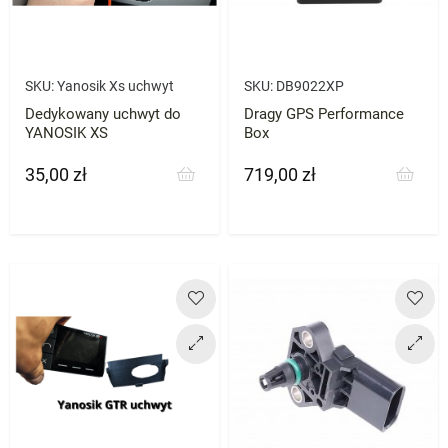
SKU:
Yanosik Xs uchwyt
SKU:
DB9022XP
Dedykowany uchwyt do
Dragy GPS Performance
YANOSIK XS
Box
35,00 zł
719,00 zł
Cena
Cena