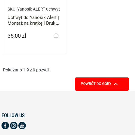
SKU:
Yanosik ALERT uchwyt
Uchwyt do Yanosik Alert |
Montaż na kratkę | Druk
3D ABS
35,00 zł
Cena
Pokazano 1-9 z 9 pozycji

POWRÓT DO GÓRY
FOLLOW US