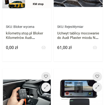
SKU:
Bloker wycena
SKU:
RejesWymiar
kilometry.stop.pl Bloker
Uchwyt tablicy mocowanie
Kilometrów Audi
do Audi Plaster miodu NA
Mercedes VW Skoda BMW
WYMIAR
każde zatrzymaj licznik
0,00 zł
61,00 zł
Cena
Cena
przebieg