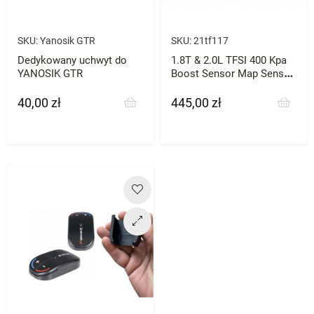
SKU:
Yanosik GTR
SKU:
21tf117
Dedykowany uchwyt do
1.8T & 2.0L TFSI 400 Kpa
YANOSIK GTR
Boost Sensor Map Sensor
BOSCH
40,00 zł
445,00 zł
Cena
Cena