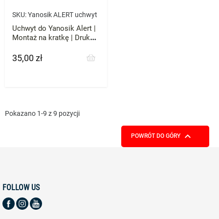
SKU:
Yanosik ALERT uchwyt
Uchwyt do Yanosik Alert |
Montaż na kratkę | Druk
3D ABS
35,00 zł
Cena
Pokazano 1-9 z 9 pozycji

POWRÓT DO GÓRY
FOLLOW US