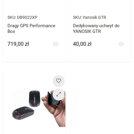
SKU:
DB9022XP
SKU:
Yanosik GTR
Dragy GPS Performance
Dedykowany uchwyt do
Box
YANOSIK GTR
719,00 zł
40,00 zł
Cena
Cena