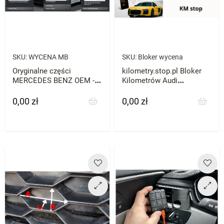
SKU:
WYCENA MB
SKU:
Bloker wycena
Oryginalne części
kilometry.stop.pl Bloker
MERCEDES BENZ OEM -
Kilometrów Audi
WYCENA
Mercedes VW Skoda BMW
każde zatrzymaj licznik
0,00 zł
0,00 zł
Cena
Cena
przebieg