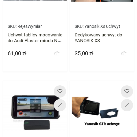
SKU:
RejesWymiar
SKU:
Yanosik Xs uchwyt
Uchwyt tablicy mocowanie
Dedykowany uchwyt do
do Audi Plaster miodu NA
YANOSIK XS
WYMIAR
61,00 zł
35,00 zł
Cena
Cena