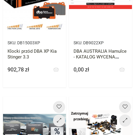
SKU:
DB15003XP
SKU:
DB9022XP
Klocki przód DBA XP Kia
DBA AUSTRALIA Hamulce
Stinger 3.3
- KATALOG WYCENA
ZNAJDŹ CZĘŚĆI DO
SWOJEGO AUTA
902,78 zł
0,00 zł
Cena
Cena