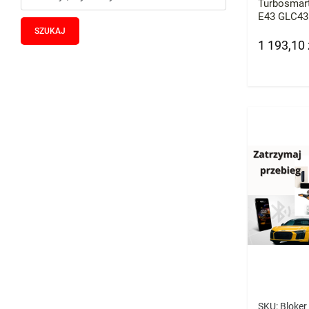
Turbosmar
E43 GLC43
1 193,10 
Cena
SKU:
Bloker