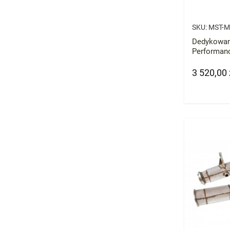
SKU:
MST-M
Dedykowan
Performanc
Turbo V6 
AMG
3 520,00 
Cena