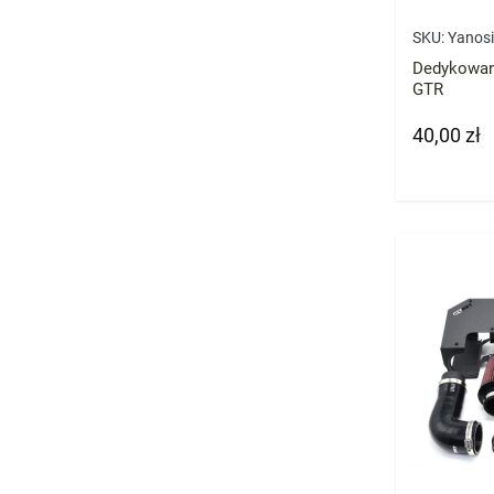
SKU:
Yanos
Dedykowan
GTR
40,00 zł
Cena