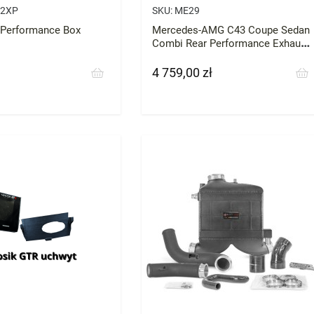
2XP
SKU:
ME29
 Performance Box
Mercedes-AMG C43 Coupe Sedan
Combi Rear Performance Exhaust
Cobra 14-18
4 759,00 zł
Cena