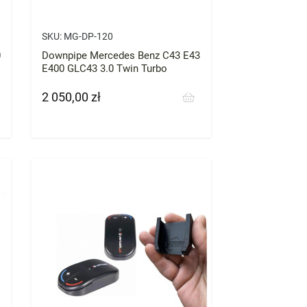
SKU:
MG-DP-120
0
Downpipe Mercedes Benz C43 E43
E400 GLC43 3.0 Twin Turbo
2 050,00 zł
Cena