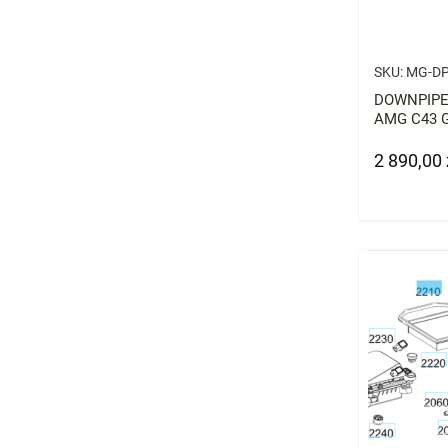
SKU:
MG-DP
DOWNPIPE
AMG C43 G
14+ HEAT 
2 890,00 
Cena