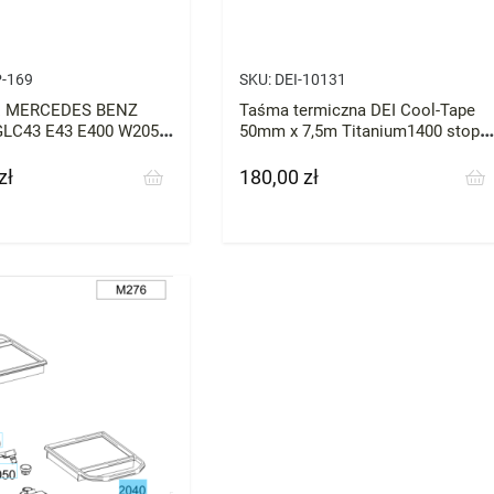
-169
SKU:
DEI-10131
 MERCEDES BENZ
Taśma termiczna DEI Cool-Tape
LC43 E43 E400 W205
50mm x 7,5m Titanium1400 stopni
SHIELD
DP
zł
180,00 zł
Cena