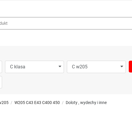
w205
W205 C43 E43 C400 450
Doloty , wydechy i inne