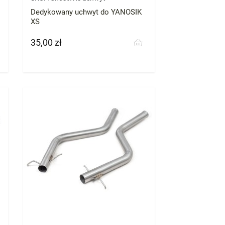
Dedykowany uchwyt do YANOSIK
XS
35,00 zł
Cena