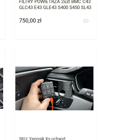
FILTRY POWIETRZA 2szt BMC C43
GLC43 E43 GLE43 S400 S450 SL43
750,00 zł
Cena
SKU:
Yanosik Xs uchwyt