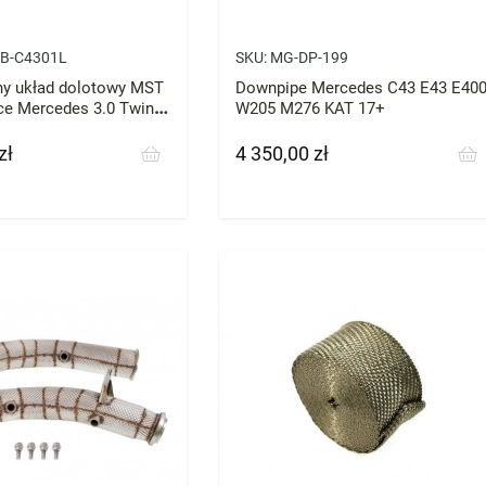
B-C4301L
SKU:
MG-DP-199
y układ dolotowy MST
Downpipe Mercedes C43 E43 E40
e Mercedes 3.0 Twin
W205 M276 KAT 17+
C43 AMG C400 C450
zł
4 350,00 zł
Cena