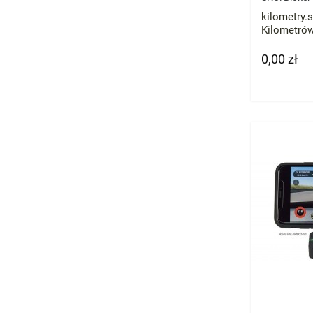
kilometry.s
Kilometró
Skoda BMW
licznik prz
0,00 zł
Cena