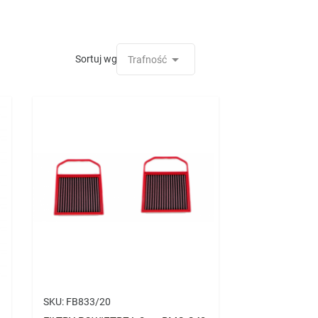

Sortuj wg:
Trafność
SKU:
FB833/20