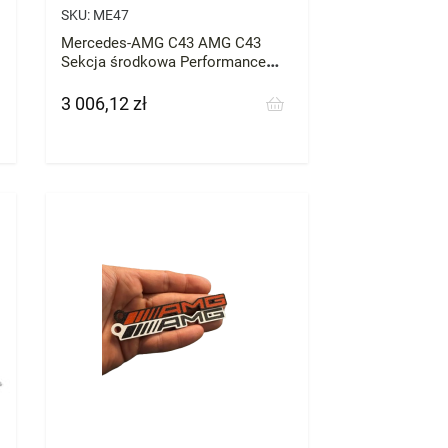
SKU:
ME47
Mercedes-AMG C43 AMG C43
Sekcja środkowa Performance
Exhaust 2018-19
3 006,12 zł
Cena