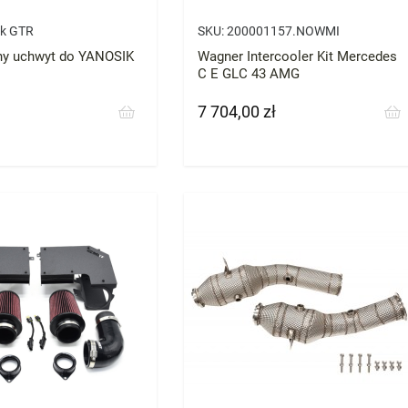
ik GTR
SKU:
200001157.NOWMI
y uchwyt do YANOSIK
Wagner Intercooler Kit Mercedes
C E GLC 43 AMG
7 704,00 zł
Cena