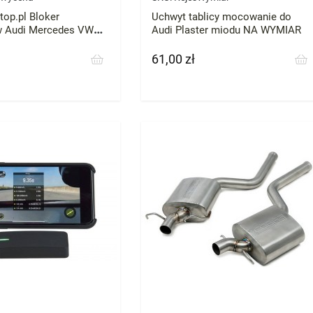
top.pl Bloker
Uchwyt tablicy mocowanie do
w Audi Mercedes VW
Audi Plaster miodu NA WYMIAR
 każde zatrzymaj
ebieg
61,00 zł
Cena