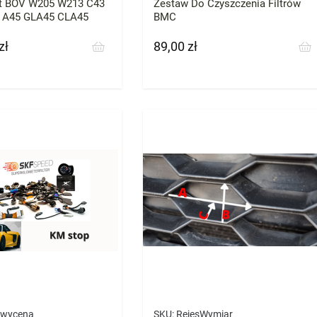
t BOV W205 W213 C43
Zestaw Do Czyszczenia Filtrów
 A45 GLA45 CLA45
BMC
zł
89,00 zł
Cena
 wycena
SKU:
RejesWymiar