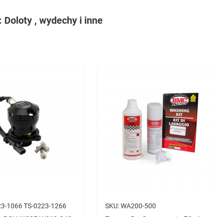
 Doloty , wydechy i inne
23-1066 TS-0223-1266
SKU:
WA200-500