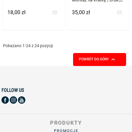
3D ABS
18,00 zł
35,00 zł
Cena
Cena
Pokazano 1-24 z 24 pozycji

POWRÓT DO GÓRY
FOLLOW US
PRODUKTY
PROMOCJE