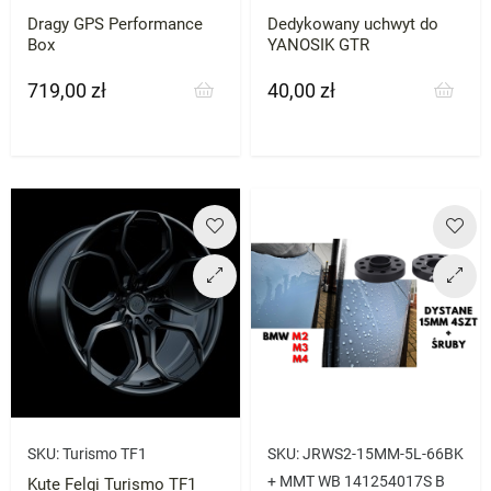
Dragy GPS Performance
Dedykowany uchwyt do
Box
YANOSIK GTR
719,00 zł
40,00 zł
Cena
Cena
SKU:
Turismo TF1
SKU:
JRWS2-15MM-5L-66BK
+ MMT WB 141254017S B
Kute Felgi Turismo TF1