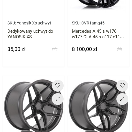
SKU:
Yanosik Xs uchwyt
SKU:
CVR1amg45
Dedykowany uchwyt do
Mercedes A 45 s w176
YANOSIK XS
w177 CLA 45 s c117 c118
Felgi Concaver CVR 1 19"
20"
35,00 zł
8 100,00 zł
Cena
Cena