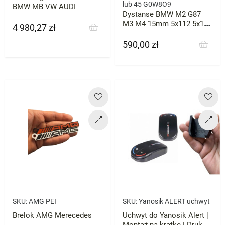
lub 45 G0W8O9
BMW MB VW AUDI
Dystanse BMW M2 G87
M3 M4 15mm 5x112 5x100
4 980,27 zł
Cena
Komplet
590,00 zł
Cena
SKU:
AMG PEI
SKU:
Yanosik ALERT uchwyt
Brelok AMG Merecedes
Uchwyt do Yanosik Alert |
Montaż na kratkę | Druk