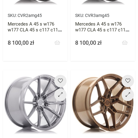
SKU:
CVR2amg45
SKU:
CVR3amg45
Mercedes A 45 s w176
Mercedes A 45 s w176
w177 CLA 45 s c117 c118
w177 CLA 45 s c117 c118
Felgi Concaver CVR 2 19"
Felgi Concaver CVR 3 19"
20"
20"
8 100,00 zł
8 100,00 zł
Cena
Cena