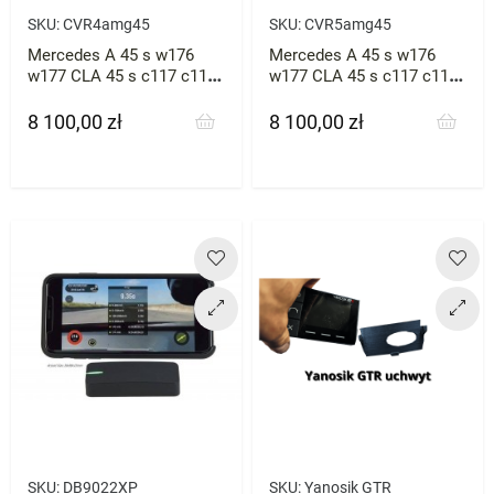
SKU:
CVR4amg45
SKU:
CVR5amg45
Mercedes A 45 s w176
Mercedes A 45 s w176
w177 CLA 45 s c117 c118
w177 CLA 45 s c117 c118
Felgi Concaver CVR 4 19"
Felgi Concaver CVR 5 19"
20"
20"
8 100,00 zł
8 100,00 zł
Cena
Cena
SKU:
DB9022XP
SKU:
Yanosik GTR