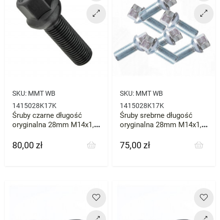
SKU:
MMT WB
SKU:
MMT WB
1415028K17K
1415028K17K
Śruby czarne długość
Śruby srebrne długość
oryginalna 28mm M14x1,5
oryginalna 28mm M14x1,5
MQB Mercedes Audi
MQB Mercedes Audi
80,00 zł
75,00 zł
Cena
Cena