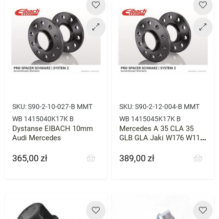
SKU:
S90-2-10-027-B MMT
SKU:
S90-2-12-004-B MMT
WB 1415040K17K B
WB 1415045K17K B
Dystanse EIBACH 10mm
Mercedes A 35 CLA 35
Audi Mercedes
GLB GLA Jaki W176 W117
Dystanse 12mm EIBACH
365,00 zł
389,00 zł
Cena
Cena