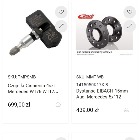
SKU:
TMPSMB
SKU:
MMT WB
1415050K17K B
Czujniki Ciśnienia 4szt
Dystanse EIBACH 15mm
Mercedes W176 W117
Audi Mercedes 5x112
X156 A CLA GLA
699,00 zł
Cena
439,00 zł
Cena