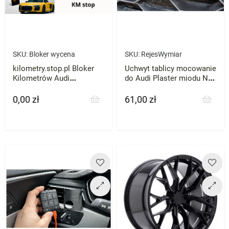
SKU:
Bloker wycena
SKU:
RejesWymiar
kilometry.stop.pl Bloker
Uchwyt tablicy mocowanie
Kilometrów Audi
do Audi Plaster miodu NA
Mercedes VW Skoda BMW
WYMIAR
każde zatrzymaj licznik
0,00 zł
61,00 zł
Cena
Cena
przebieg