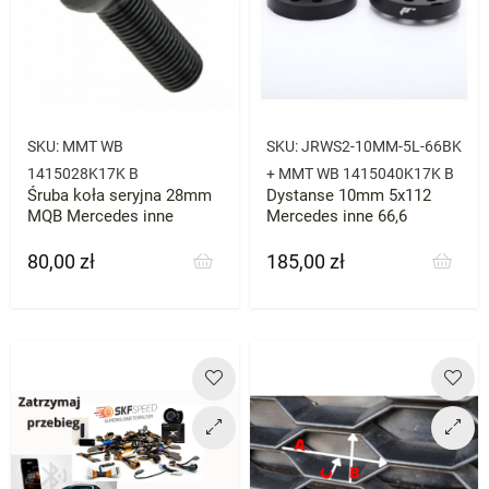
SKU:
MMT WB
SKU:
JRWS2-10MM-5L-66BK
1415028K17K B
+ MMT WB 1415040K17K B
Śruba koła seryjna 28mm
Dystanse 10mm 5x112
MQB Mercedes inne
Mercedes inne 66,6
80,00 zł
185,00 zł
Cena
Cena