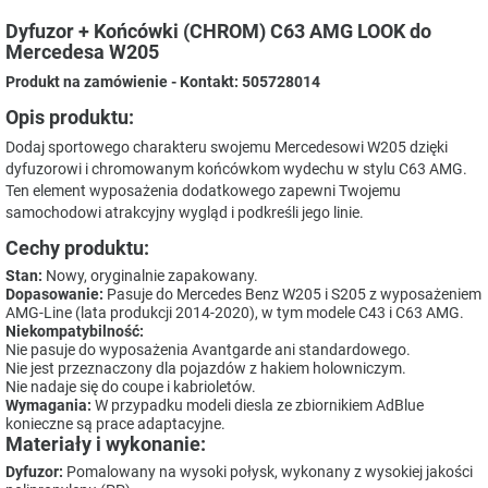
Dyfuzor + Końcówki (CHROM) C63 AMG LOOK do
Mercedesa W205
Produkt na zamówienie - Kontakt: 505728014
Opis produktu:
Dodaj sportowego charakteru swojemu Mercedesowi W205 dzięki
dyfuzorowi i chromowanym końcówkom wydechu w stylu C63 AMG.
Ten element wyposażenia dodatkowego zapewni Twojemu
samochodowi atrakcyjny wygląd i podkreśli jego linie.
Cechy produktu:
Stan:
Nowy, oryginalnie zapakowany.
Dopasowanie:
Pasuje do Mercedes Benz W205 i S205 z wyposażeniem
AMG-Line (lata produkcji 2014-2020), w tym modele C43 i C63 AMG.
Niekompatybilność:
Nie pasuje do wyposażenia Avantgarde ani standardowego.
Nie jest przeznaczony dla pojazdów z hakiem holowniczym.
Nie nadaje się do coupe i kabrioletów.
Wymagania:
W przypadku modeli diesla ze zbiornikiem AdBlue
konieczne są prace adaptacyjne.
Materiały i wykonanie:
Dyfuzor:
Pomalowany na wysoki połysk, wykonany z wysokiej jakości