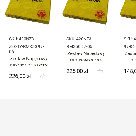
SKU:
420NZ3
SKU:
420NZ3-
SKU:
ZŁOTY-RMX50 97-
RMX50 97-06
97-06
06
Zestaw Napędowy
Zest
Zestaw Napędowy
DID420NZ3 136
DI
DID420NZ3 ZŁOTY
SUNF122-12
SU
226,00 zł
148,0
Cena
Cena
136 SUNF122-12
JTR799.50
JTR7
226,00 zł
Cena
JTR799.50
(420NZ3-RMX50
RM
(420NZ3 ZŁOTY-
97-06)
RMX50 97-06)