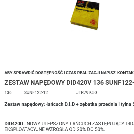
ABY SPRAWDIĆ DOSTĘPNOŚĆ I CZAS REALIZACJI NAPISZ
KONTAK
ZESTAW NAPĘDOWY DID420V 136 SUNF122-1
136
SUNF122-12
JTR799.50
Zestaw napędowy: łańcuch D.I.D + zębatka przednia i tyln
DID420D
- NOWY ULEPSZONY ŁAŃCUCH ZASTĘPUJĄCY DID
EKSPLOATACYJNE WZROSŁA OD 20% DO 50%.