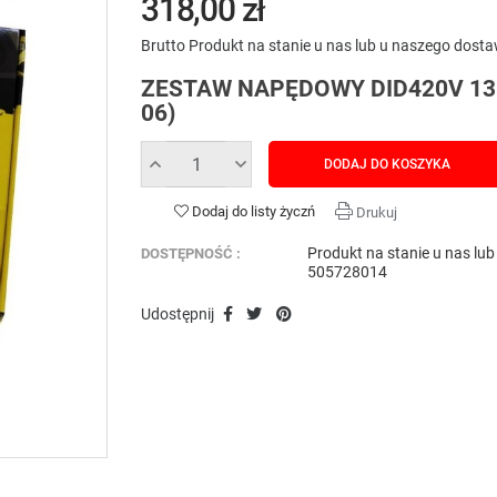
318,00 zł
Brutto
Produkt na stanie u nas lub u naszego dost
ZESTAW NAPĘDOWY DID420V 136
06)
DODAJ DO KOSZYKA
Dodaj do listy życzń
Drukuj
Produkt na stanie u nas lu
DOSTĘPNOŚĆ :
505728014
Udostępnij