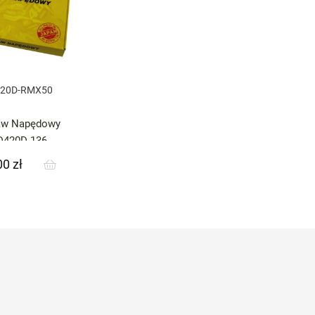
420D-RMX50
aw Napędowy
D420D 136
NF122-12
0 zł
99.50 (420D-
X50 97-06)