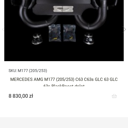
SKU:
M177 (205/253)
MERCEDES AMG M177 (205/253) C63 C63s GLC 63 GLC
63s BlackBoost dolot
8 830,00 zł
Cena