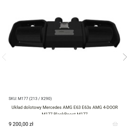
SKU:
M177 (213 / X290)
Układ dolotowy Mercedes AMG E63 E63s AMG 4-DOOR
M177 BlackBoost M177
9 200,00 zł
Cena